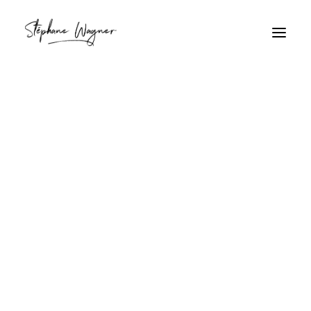
Détail urbain
Home
Archive by Category "Détail urbain"
Détail urbain
Vendeur cubain pensif
Description ...