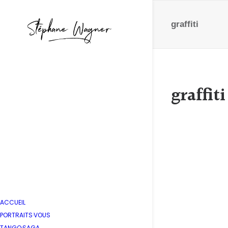
graffiti
graffiti
Scène 
by Stépha
ACCUEIL
PORTRAITS·VOUS
TANGO·SAGA