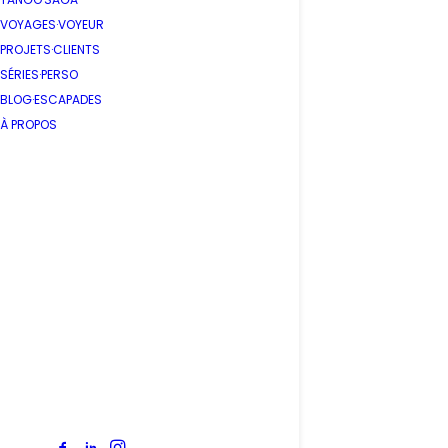
Art Ur
VOYAGES·VOYEUR
PROJETS·CLIENTS
SÉRIES·PERSO
by Stépha
BLOG·ESCAPADES
À PROPOS
Crâne 
by Stépha