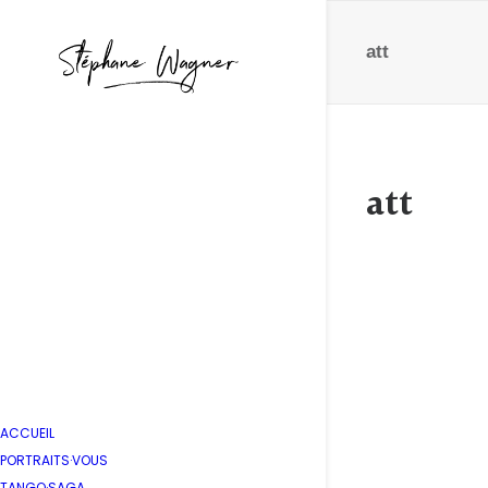
att
att
AT&T U
by Stépha
ACCUEIL
PORTRAITS·VOUS
TANGO·SAGA