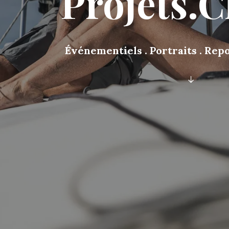
Projets.C
Événementiels . Portraits . Repor