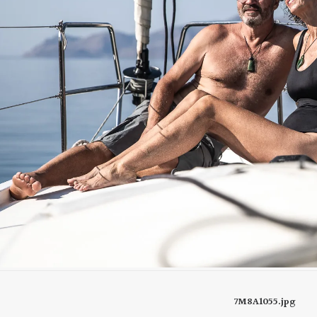
7M8A1055.jpg