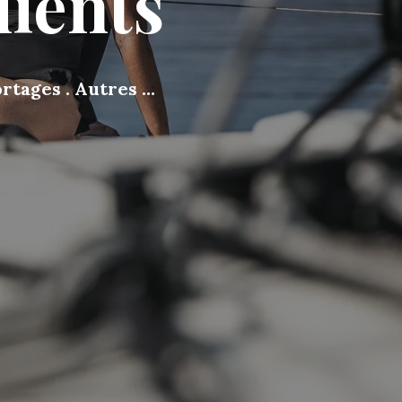
lients
tages . Autres ...