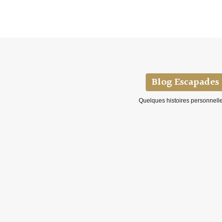
Festival Bailo
VOIR LE PROJET
VOIR LE PROJET
Blog Escapades
Quelques histoires personnelles