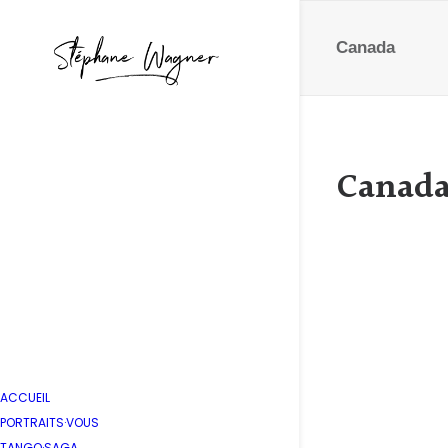
Canada
Canad
Grande
by Stépha
ACCUEIL
PORTRAITS·VOUS
TANGO·SAGA