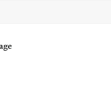
age
d-l'hermite sur le sable
ne Wagner