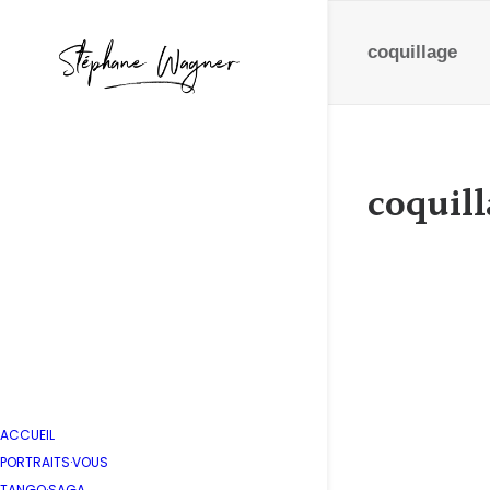
coquillage
coquill
Bernar
by Stépha
ACCUEIL
PORTRAITS·VOUS
TANGO·SAGA