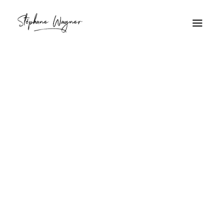
craie
Home
Archive by Category "craie"
craie
Créativité enfantine sur
béton