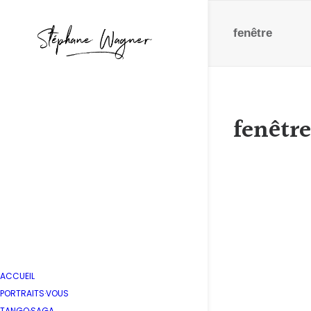
fenêtre
fenêtre
Reflet
by Stépha
ACCUEIL
PORTRAITS·VOUS
TANGO·SAGA