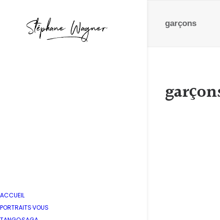
garçons
garçon
Enfant
by Stépha
ACCUEIL
PORTRAITS·VOUS
TANGO·SAGA