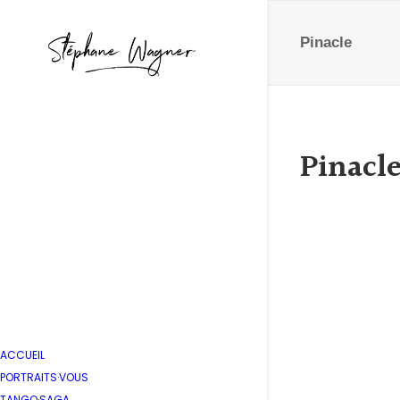
Pinacle
Pinacl
Tour g
by Stépha
ACCUEIL
PORTRAITS·VOUS
TANGO·SAGA