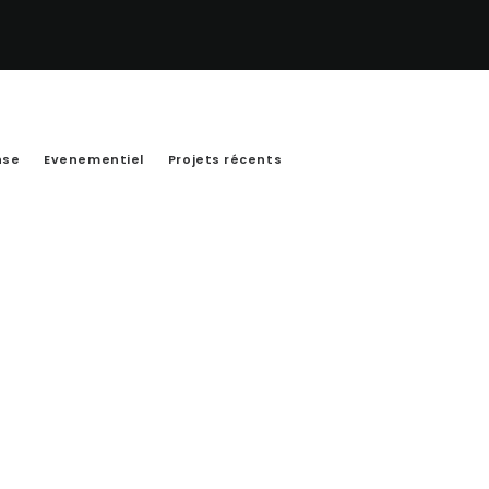
nse
Evenementiel
Projets récents
s