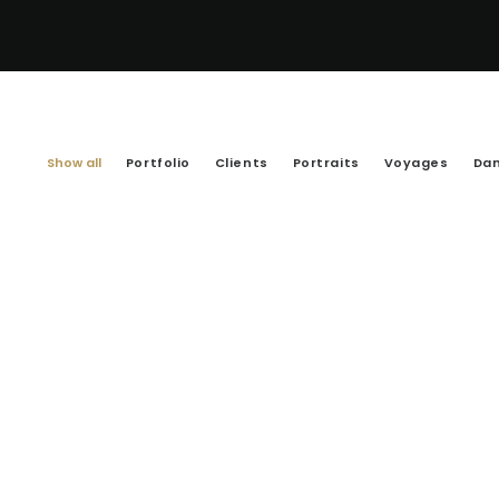
Show all
Portfolio
Clients
Portraits
Voyages
Da
Portaits Intime
Tango Love
Corporatif